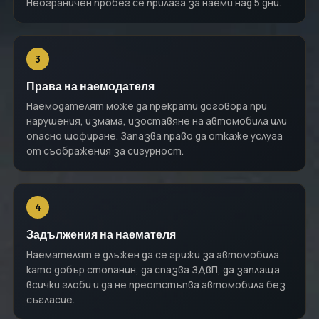
Неограничен пробег се прилага за наеми над 5 дни.
3
Права на наемодателя
Наемодателят може да прекрати договора при
нарушения, измама, изоставяне на автомобила или
опасно шофиране. Запазва право да откаже услуга
от съображения за сигурност.
4
Задължения на наемателя
Наемателят е длъжен да се грижи за автомобила
като добър стопанин, да спазва ЗДвП, да заплаща
всички глоби и да не преотстъпва автомобила без
съгласие.