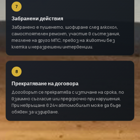
7
Забранени действия
Забранено е пушенето, шофиране след алкохол,
самостоятелен ремонт, участие в състезания,
теглене на друго МПС, превоз на животни без
клетка и неразрешени интервенции.
8
Прекратяване на договора
Договорът се прекратява с изтичане на срока, по
взаимно съгласие или предсрочно при нарушения.
При невръщане в 24ч автомобилът може да бъде
обявен за издирване.