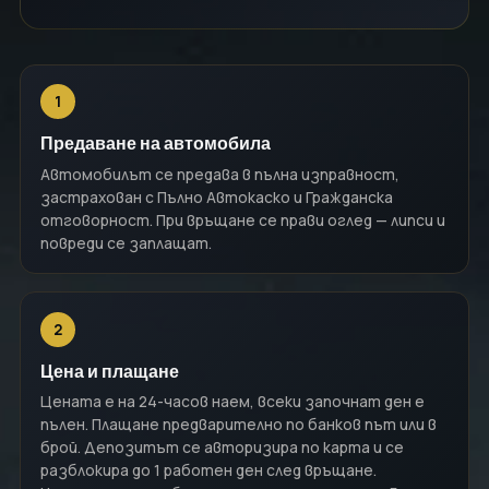
1
Предаване на автомобила
Автомобилът се предава в пълна изправност,
застрахован с Пълно Автокаско и Гражданска
отговорност. При връщане се прави оглед — липси и
повреди се заплащат.
2
Цена и плащане
Цената е на 24-часов наем, всеки започнат ден е
пълен. Плащане предварително по банков път или в
брой. Депозитът се авторизира по карта и се
разблокира до 1 работен ден след връщане.