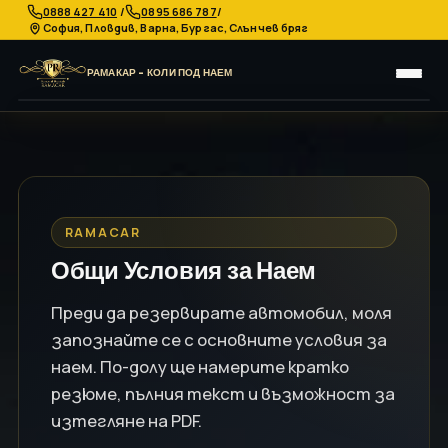
/
/
0888 427 410
0895 686 787
София, Пловдив, Варна, Бургас, Слънчев бряг
РАМАКАР - КОЛИ ПОД НАЕМ
НАЧАЛО
АВТОМОБИЛИ
ЗА НАС
КОНТАКТИ
ВЪПРОСИ
УСЛО
Общи Условия за Наем
RAMACAR
Общи Условия за Наем
Преди да резервирате автомобил, моля
запознайте се с основните условия за
наем. По-долу ще намерите кратко
резюме, пълния текст и възможност за
изтегляне на PDF.