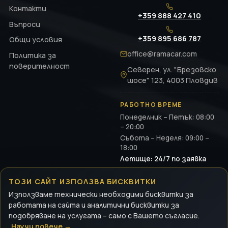
Контакти
+359 888 427 410
Въпроси
+359 895 686 787
Общи условия
office@ramacar.com
Политика за
поверителност
Северен, ул. "Брезовско
шосе" 123, 4003 Пловдив
РАБОТНО ВРЕМЕ
Понеделник – Петък: 08:00
– 20:00
Събота – Неделя: 09:00 –
18:00
Летище: 24/7 по заявка
ТОЗИ САЙТ ИЗПОЛЗВА БИСКВИТКИ
Използваме технически необходими бисквитки за
© 2026 RamaCar. Всички права запазени.
работата на сайта и аналитични бисквитки за
РАМАКАР ЕООД · ЕИК: BG201547476
подобряване на услугата – само с Вашето съгласие.
Политика за поверителност
Общи условия
Научи повече →