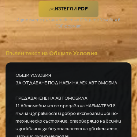
ИЗТЕГЛИ PDF
Изтеглете пълния текст на Общите Условия в
PDF формат
Пълен текст на Общите Условия
ОБЩИ УСЛОВИЯ ЗА ОТДАВАНЕ ПОД НАЕМ НА ЛЕК АВТОМОБИЛ ПРЕДАВАНЕНЕ НА АВТОМОБИЛА 1.1 Автомобилът се предава на НАЕМАТЕЛЯ в пълна изправност и добро експлоатационно-техническо състояние, отговарящо на всички изисквания за безопасностт на движението, напълно окомплектован. 1.2. Автомобилът е застрахован при условията на "ПЪЛНО АВТОКАСКО" Задължителна застраховка "Гражданска отговорност". 1.3. При наемане на автомобила, НАЕМАТЕЛЯТ ако установи нередности по автомобила, веднага да уведоми НАЕМОДАТЕЛЯ. Рекламации относно състоянието на автомобила се правят най-късно до предаването му от НАЕМОДАТЕЛЯ. 1.4. При връщане на автомобила, НАЕМОДАТЕЛЯТ прави оглед на същия. Ако се констатират липси или повреди по автомобила, НАЕМАТЕЛЯТ дължи тяхното заплащане по оценка на вещо лице на застрахователя или с договорка между страните (НАЕМОДАТЕЛ/НАЕМАТЕЛ) с оглед актуалните пазарни цени. ЦЕНА, НАЧИН НА ПЛАЩАНЕ И СРОК: Наемната цена за ползването на автомобила се определя в общ размер, получен от сбора на сумите за целия договорен период или броя дни, за които е нает автомобила. Цената е базирана на 24-часов наем. Всеки ден започва в 0:00 часа. Всеки започнат ден се счита за пълен, без значение часът на връщане на наетия автомобил. Наемната цена се заплаща при сключване на договора, като заплащането й е условие за предаване на автомобила. Всички дължими суми се заплащат от НАЕМАТЕЛЯ в съответната валута, предварително по приложена банкова сметка или в брой, на място при получаване на автомобилът. Всички цени и допълнителни тарифи са в ЕВРО и са крайни с включени всички такси в тях. В деня на получаване на автомобила сумата за депозита се блокира (авторизира) по Вашата карта, а след това се разблокира (анулиране на авторизацията) до 1 работен ден, след като колата е проверена при връщането й. Стойността на депозита се взима, като се прави авторизация по кредитната/дебитната Ви карта, но няма да бъде дебитирана от Вашата сметка. Депозитът е гаранция за покриване на допълнителни разходи, свързани с наема, които биха могли да възникнат. ПРАВА И ЗАДЪЛЖЕНИЯ НА СТРАНИТЕ 2. ПРАВА И ЗАДЪЛЖЕНИЯ НА НАЕМОДАТЕЛЯ НАЕМОДАТЕЛЯТ има право: 2.1. Своевременно да получава уговорения наем за ползването на автомобила; 2.2. Да проверява дали наетия автомобил се използва по предназначението на този договор без да пречи на НАЕМАТЕЛЯ; 2.3. Да изисква от НАЕМАТЕЛЯ информация за експлоатационно-техническото състояние на наетия автомобил; 2.4. НАЕМОДАТЕЛЯТ запазва правото си да откаже предоставянето на услугите си на НАЕМАТЕЛЯ от съображения за сигурност. 2.5. НАЕМОДАТЕЛЯТ има право да прекрати договора предсрочно и да си върне автомобила, ако: - НАЕМАТЕЛЯТ нарушава условията на договора. - НАЕМАТЕЛЯТ е извършил измама, за да получи автомобила. - Автомобилът е изоставен. - Автомобилът не е върнат в уговорения час и място на договора. - МПС е повредено от НАЕМАТЕЛЯ - НАЕМОДАТЕЛЯТ или служител на Полицията или друг компетентен орган има основания да смята, че шофирането на НАЕМАТЕЛЯ може да представлява реална опасност. НАЕМОДАТЕЛЯТ е длъжен: 2.6. След подписване на този договор, с приемо-предавателен протокол да предостави наетия автомобил с пълен резервоар, в добро експлоатационно-техническо състояние, почистен след автомивка, ведно с всички принадлежности и задължителните документи. 2.7. Да предостави автомобила с приемо-предавателен протокол, в който се удостоверява предаването на автомобила в надлежно състояние. 2.8. Да осигури спокойно ползване на наетия автомобил от страна на НАЕМАТЕЛЯ за срока и действието на настоящия договор. 2.9. При повреда на автомобила, която не може да се вмени във вина на НАЕМАТЕЛЯ, НАЕМОДАТЕЛЯТ се задължава да предостави на НАЕМАТЕЛЯ подходящ заместващ автомобил. 2.10. В случай на предплатена потвърдена резервация Наемодателят е длъжен да изчака Наемателя да се появи в рамките на 1 час след предварително уточнения час на наемане. 2.11. Наемодателят не носи отговорност за загуби на печалба/приходи или за разходи, понесени от Наемателя. 2.12. Наемодателят не носи отговорност за липси и кражба на лични вещи от наетото МПС. 3. ПРАВА И ЗАДЪЛЖЕНИЯ НА НАЕМАТЕЛЯ НАЕМАТЕЛЯТ има право: 3.1. Да получи автомобила в добро техническо състояние и с редовни документи. 3.2. Да ползва спокойно автомобила според неговото предназначение за срока на договора. НАЕМАТЕЛЯТ е длъжен: 3.3. Да заплаща на НАЕМОДАТЕЛЯ уговореното възнаграждение в определените размери и в срокове. 3.4. Да се грижи за автомобила с грижата на добър стопанин. 3.5. Да не преотстъпва ползването на автомобила на други лица без изричното съгласие на НАЕМОДАТЕЛЯ. 3.6. Да уведомява незабавно НАЕМОДАТЕЛЯ за всички възникнали проблеми по време на ползването. 3.7. При управлението на наетия автомобил да спазва ЗДВП. 3.8. Да заплати всички евентуални глоби и фишове към КАТ и Полиция. 3.9. Да покрие разходите за наем за целия период на престой на автомобила, ако той бъде спрян от движение от КАТ. 3.10. Да съхранява автомобила надеждно заключен, без да оставя в него документи и ценни вещи. 3.11. Да покрие стойността на изгубени детайли, аксесоари, ключове, документи. 3.12. Да заплати глоба за пушене в автомобила в размер на 150 евро. 3.13. Да не управлява наетия автомобил след употреба на алкохол или друго упойващо вещество. 3.14. Да не оставя в автомобила предадените му документи за регистрация. 3.15. В случай на ПТП с наетия автомобил, НАЕМАТЕЛЯТ е длъжен да изиска съставянето на протокол от органите на МВР. 3.16. В случай на претърпяно ПТП, НАЕМАТЕЛЯТ дължи на НАЕМОДАТЕЛЯ наемната цена за всеки ден до окончателното ремонтиране. 3.17. НАЕМАТЕЛЯТ е длъжен да спазва правилата за движение по пътищата. 3.18. Да осигури опазването на автомобила от посегателства. 3.19. След изтичане на уговорения срок, да върне автомобила на указаното място. 3.20. Да обезщети НАЕМОДАТЕЛЯ за всички претърпени щети, липси и пропуснати ползи. 3.21. Да обезщети НАЕМОДАТЕЛЯТ при констатирани щети, които не са резултат от обичайна употреба. 3.22. НАЕМАТЕЛЯТ дължи пълно обезщетение при: частична щета, кражба на елементи, загуба на документи, замърсена тапицерия, спукана гума. УСЛОВИЯ ЗА ПОЛЗВАНЕ НА АВТОМОБИЛА 4.1. Предоставеният автомобил остава собственост на НАЕМОДАТЕЛЯ и се предоставя временно и възмездно. 4.2. Автомобилът е застрахован в съответствие с действащото законодателство. 4.3. Разходите по обичайното ползване на автомобила са за сметка на НАЕМАТЕЛЯ. 4.4. НАЕМАТЕЛЯТ се задължава да използва автомобила съгласно общите условия. 4.5. НАЕМАТЕЛЯТ носи отговорност за поддръжката и техническата изправност на автомобила. 4.6. НАЕМАТЕЛЯТ се задължава да възстанови разходите за ремонт при небрежност или неправилна експлоатация. 4.7. НАЕМАТЕЛЯТ не може да прехвърля правото за ползване на трети лица. 4.8. НАЕМАТЕЛЯТ е длъжен да спазва всички правила по ЗДВП. 4.9. При прекратяване на договора НАЕМАТЕЛЯТ е длъжен да върне автомобила в изправно състояние. 4.10. Наетият автомобил може да бъде управляван само от лица, вписани в договора. 4.11. При подписване на договора се прави оглед на автомобила. 4.12. В случай на кражба на наетия автомобил Наемателят трябва да уведоми Наемодателя в срок до 2 часа. 4.13. При ПТП Наемателят трябва да уведоми Наемодателя в срок до 2 часа. 4.15. Наемателят е отговорен за всички фишове и административни санкции. 4.16. Ако желае продължаване на срока, НАЕМАТЕЛЯТ е длъжен да уведоми НАЕМОДАТЕЛЯ най-малко 24 часа преди изтичане. ГОРИВО: 5.1. Автомобилът се предава с пълен резервоар и трябва да бъде върнат с пълен резервоар. 5.2. НАЕМАТЕЛЯТ е длъжен да зарежда автомобила за своя сметка. 5.3. НАЕМОДАТЕЛЯТ не отговаря за наличността на горивото. 5.4. Разходите за пътна помощ са за сметка на НАЕМАТЕЛЯ. 5.5. При зареждане с погрешно гориво НАЕМАТЕЛЯТ заплаща стойността на резервоар гориво и таксата за ремонт. ПОЧИСТВАНЕ: 6.1. НАЕМОДАТЕЛЯТ предоставя автомобила след почистване в автомивка. 6.2. НАЕМАТЕЛЯТ следва да върне автомобила почистен. При невъзможност се заплащат 15-16 евро. ЗАБРАНЕНИ ДЕЙСТВИЯ ПРИ ИЗПОЛЗВАНЕ НА АВТОМОБИЛА: 7.1. Пушене в автомобила. 7.2. Преотдаване на автомобил под наем на трети лица. 7.3. Шофиране под въздействие на алкохол или упойващи вещества. 7.4. Самостоятелен ремонт. 7.5. Всякакви допълнителни интервенции и монтажи. 7.6. Подаване на ток на друг автомобил. 7.7. Участие в състезания. 7.8. Теглене на друго МПС или ремарке. 7.9. Ползване за обучаване на неопитни шофьори. 7.10. Неспазване на заводски спецификации. 7.11. Предаване на автомобила на трети лица, непосочени в договора. 7.12. Управление на автомобила извън пътната настилка. 7.13. Превоз на животни извън специално предназначени клетки. 7.14. Използване за търговски цели. 7.15. Използване за превоз на незаконно пребиваващи граждани. ДРУГИ УСЛОВИЯ: 8.1. Допълнителните шофьори трябва да отговарят на изискванията за минимална възраст. 9.1. Максималната продължителност на договора за наем е 30 дни. 9.2. След 30-дневния период клиентът е длъжен да се яви за подновяване. 10.1. Всички цени и тарифи са в ЕВРО и са крайни. 10.2. Цената е базирана на 24-часов наем. 11.1. Услугата доставка/прибиране е на стойност 1.00 евро/км в Пловдив, 2.00 евро/км извън него. 12.1. НАЕМАТЕЛЯТ трябва да притежава валидна шофьорска книжка, издадена най-малко от една година. 13.1. При липсващо гориво се заплаща 3.00€ на литър. 14.1. При глоби и претенции на трети лица, НАЕМАТЕЛЯТ следва да заплати незабавно. 15.1. При нанесени щети или кражба, НАЕМАТЕЛЯТ е изцяло отговорен. 15.2. Застраховка Гражданска отговорност е включена в цената. 16.1. Вземане извън работно време — само с предварително запитване 24 часа предварително. 17.1. Плащане предварително по банков път или в брой на място. 18.1. Административна такса при щети или кражба: 50.00€. 19.1. При загуба на документи: неустойка 100.00€. 19.2. При загубен панел на аудио уредба: 150.00€. 19.4. Загубата на ключове се таксува по пазарна цена. 20.1. Специално оборудване: навигация, детско столче, интернет устройство, вериги за сняг. 21.1. Пътуване в чужбина — единствено по допълнител