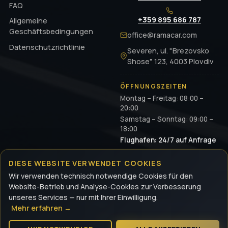
FAQ
+359 895 686 787
Allgemeine
Geschäftsbedingungen
office@ramacar.com
Datenschutzrichtlinie
Severen, ul. "Brezovsko
Shose" 123, 4003 Plovdiv
ÖFFNUNGSZEITEN
Montag – Freitag: 08:00 –
20:00
Samstag – Sonntag: 09:00 –
18:00
Flughafen: 24/7 auf Anfrage
DIESE WEBSITE VERWENDET COOKIES
Wir verwenden technisch notwendige Cookies für den
© 2026 RamaCar. Alle Rechte vorbehalten.
Website-Betrieb und Analyse-Cookies zur Verbesserung
RAMACAR EOOD · UIC: BG201547476
unseres Services — nur mit Ihrer Einwilligung.
Datenschutzrichtlinie
Allgemeine Geschäftsbedingungen
Mehr erfahren →
NACH OBEN