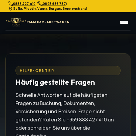
/
/
0888 427 410
0895 686 787
Sofia, Plovdiv, Varna, Burgas, Sonnenstrand
RAMACAR - MIETWAGEN
STARTSEITE
FAHRZEUGE
ÜBER UNS
KONTAKT
FAQ
AGB
HILFE-CENTER
Häufig gestellte Fragen
Schnelle Antworten auf die häufigsten
Fragen zu Buchung, Dokumenten,
Versicherung und Preisen. Frage nicht
gefunden? Rufen Sie +359 888 427 410 an
oder schreiben Sie uns über die
Kontaktseite.